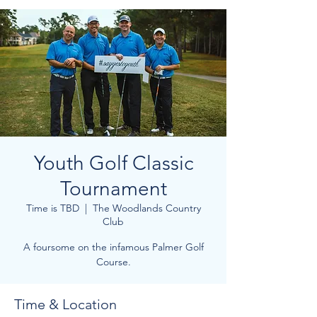
Youth Golf Classic
Tournament
Time is TBD
  |  
The Woodlands Country
Club
A foursome on the infamous Palmer Golf
Course.
Time & Location